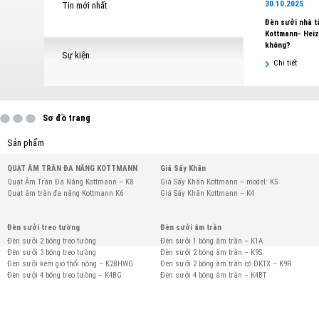
30.10.2025
Tin mới nhất
Đèn sưởi nhà 
Kottmann- Heiz
không?
Sự kiện
Chi tiết
Sơ đồ trang
Sản phẩm
QUẠT ÂM TRẦN ĐA NĂNG KOTTMANN
Giá Sấy Khăn
Quạt Âm Trần Đa Năng Kottmann – K8
Giá Sấy Khăn Kottmann – model: K5
Quạt âm trần đa năng Kottmann K6
Giá Sấy Khăn Kottmann – K4
Đèn sưởi treo tường
Đèn sưởi âm trần
Đèn sưởi 2 bóng treo tường
Đèn sưởi 1 bóng âm trần – K1A
Đèn sưởi 3 bóng treo tường
Đèn sưởi 2 bóng âm trần – K9S
Đèn sưởi kèm gió thổi nóng – K2BHWG
Đèn sưởi 2 bóng âm trần có ĐKTX – K9R
Đèn sưởi 4 bóng treo tường – K4BG
Đèn sưởi 4 bóng âm trần – K4BT