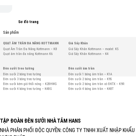
Sơ đồ trang
Sản phẩm
QUẠT ÂM TRẦN ĐA NĂNG KOTTMANN
Giá Sấy Khăn
Quạt Âm Trần Đa Năng Kottmann – K8
Giá Sấy Khăn Kottmann – model: K5
Quạt âm trần đa năng Kottmann K6
Giá Sấy Khăn Kottmann – K4
Đèn sưởi treo tường
Đèn sưởi âm trần
Đèn sưởi 2 bóng treo tường
Đèn sưởi 1 bóng âm trần – K1A
Đèn sưởi 3 bóng treo tường
Đèn sưởi 2 bóng âm trần – K9S
Đèn sưởi kèm gió thổi nóng – K2BHWG
Đèn sưởi 2 bóng âm trần có ĐKTX – K9R
Đèn sưởi 4 bóng treo tường – K4BG
Đèn sưởi 4 bóng âm trần – K4BT
TẬP ĐOÀN ĐÈN SƯỞI NHÀ TẮM HANS
NHÀ PHÂN PHỐI ĐỘC QUYỀN: CÔNG TY TNHH XUẤT NHẬP KHẨU 