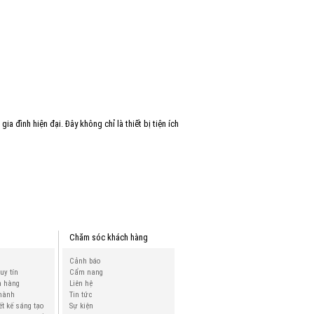
a đình hiện đại. Đây không chỉ là thiết bị tiện ích
Chăm sóc khách hàng
Cảnh báo
 uy tín
Cẩm nang
h hàng
Liên hệ
 hành
Tin tức
ết kế sáng tạo
Sự kiện