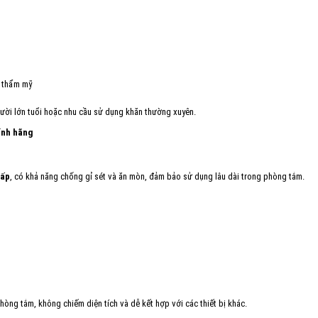
t thẩm mỹ
gười lớn tuổi hoặc nhu cầu sử dụng khăn thường xuyên.
ính hãng
cấp
, có khả năng chống gỉ sét và ăn mòn, đảm bảo sử dụng lâu dài trong phòng tắm.
òng tắm, không chiếm diện tích và dễ kết hợp với các thiết bị khác.