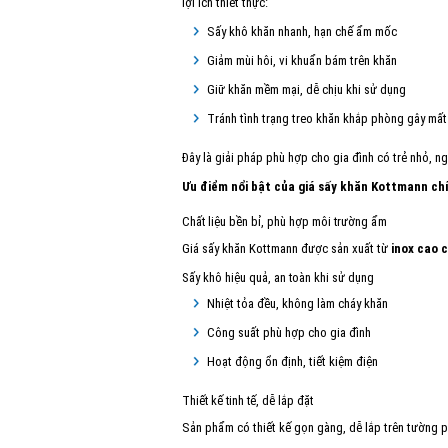
lợi ích thiết thực:
Sấy khô khăn nhanh, hạn chế ẩm mốc
Giảm mùi hôi, vi khuẩn bám trên khăn
Giữ khăn mềm mại, dễ chịu khi sử dụng
Tránh tình trạng treo khăn khắp phòng gây mấ
Đây là giải pháp phù hợp cho gia đình có trẻ nhỏ, n
Ưu điểm nổi bật của giá sấy khăn Kottmann ch
Chất liệu bền bỉ, phù hợp môi trường ẩm
Giá sấy khăn Kottmann được sản xuất từ
inox cao 
Sấy khô hiệu quả, an toàn khi sử dụng
Nhiệt tỏa đều, không làm cháy khăn
Công suất phù hợp cho gia đình
Hoạt động ổn định, tiết kiệm điện
Thiết kế tinh tế, dễ lắp đặt
Sản phẩm có thiết kế gọn gàng, dễ lắp trên tường ph