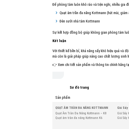
Để phòng tắm luôn khô ráo và tiện nghi, nhiều gia đ
Quạt âm trần đa năng Kottmann (hút mùi, giảm
Đèn sưởi nhà tắm Kottmann
Sự kết hợp đồng bộ giúp không gian phòng tắm luôn 
Kết luận
Với thiết kế bền bỉ, khả năng sấy khô hiệu quả và đ
mà còn là giải pháp giúp nâng cao chất lượng sinh 
👉 Xem chi tiết sản phẩm và thông tin chính hãng tạ
Sơ đồ trang
Sản phẩm
QUẠT ÂM TRẦN ĐA NĂNG KOTTMANN
Giá Sấy
Quạt Âm Trần Đa Năng Kottmann – K8
Giá Sấy 
Quạt âm trần đa năng Kottmann K6
Giá Sấy 