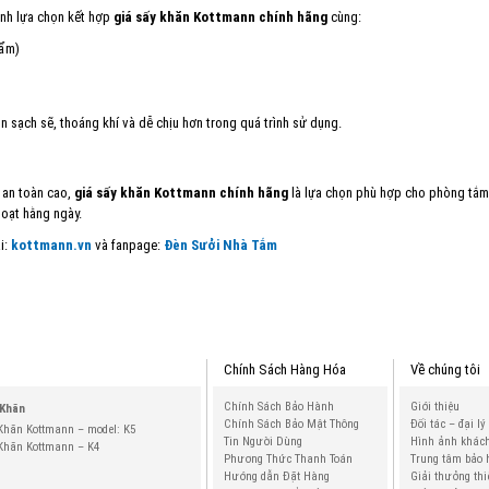
ình lựa chọn kết hợp
giá sấy khăn Kottmann chính hãng
cùng:
 ẩm)
sạch sẽ, thoáng khí và dễ chịu hơn trong quá trình sử dụng.
ộ an toàn cao,
giá sấy khăn Kottmann chính hãng
là lựa chọn phù hợp cho phòng tắm gi
hoạt hằng ngày.
i:
kottmann.vn
và fanpage:
Đèn Sưởi Nhà Tắm
Chính Sách Hàng Hóa
Về chúng tôi
Chính Sách Bảo Hành
Giới thiệu
 Khăn
Chính Sách Bảo Mật Thông
Đối tác – đại lý
Khăn Kottmann – model: K5
Tin Người Dùng
Hình ảnh khác
Khăn Kottmann – K4
Phương Thức Thanh Toán
Trung tâm bảo
Hướng dẫn Đặt Hàng
Giải thưởng thi