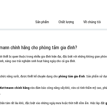
Sản phẩm
Chất lượng
Về chúng tôi
tmann chính hãng cho phòng tắm gia đình?
h thiết bị quen thuộc trong nhiều gia đình hiện đại, đặc biệt với những không gian ph
h, nâng cao trải nghiệm sinh hoạt hằng ngày cho cả gia đình.
p chức năng sưởi, được thiết kế chuyên dụng cho
phòng tắm gia đình
. Sản phẩm sử dụn
n Kottmann chính hãng
vừa đảm bảo công năng sấy khô, vừa có tính thẩm mỹ cao, phù
?
ăn tắm rất lâu khô, đặc biệt vào những ngày mưa hoặc thời tiết nồm ẩm. Việc lắp đặt
g