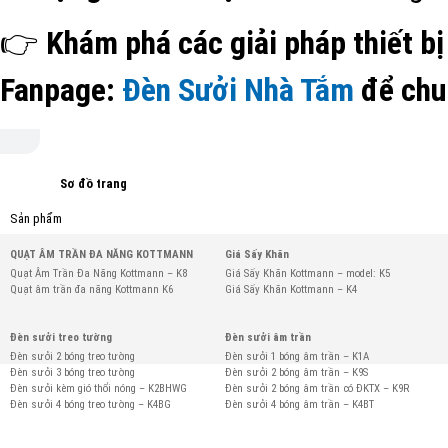
👉
Khám phá các giải pháp thiết bị
Fanpage:
Đèn Sưởi Nhà Tắm
để chu
Sơ đồ trang
Sản phẩm
QUẠT ÂM TRẦN ĐA NĂNG KOTTMANN
Giá Sấy Khăn
Quạt Âm Trần Đa Năng Kottmann – K8
Giá Sấy Khăn Kottmann – model: K5
Quạt âm trần đa năng Kottmann K6
Giá Sấy Khăn Kottmann – K4
Đèn sưởi treo tường
Đèn sưởi âm trần
Đèn sưởi 2 bóng treo tường
Đèn sưởi 1 bóng âm trần – K1A
Đèn sưởi 3 bóng treo tường
Đèn sưởi 2 bóng âm trần – K9S
Đèn sưởi kèm gió thổi nóng – K2BHWG
Đèn sưởi 2 bóng âm trần có ĐKTX – K9R
Đèn sưởi 4 bóng treo tường – K4BG
Đèn sưởi 4 bóng âm trần – K4BT